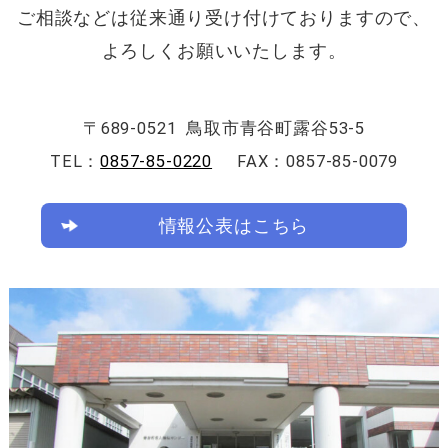
ご相談などは従来通り受け付けておりますので、
ン
コ
よろしくお願いいたします。
ン
テ
ン
ツ
〒689-0521
鳥取市青谷町露谷53-5
へ
TEL：
0857-85-0220
FAX：0857-85-0079
ジ
ャ
ン
情報公表はこちら
プ
サ
イ
ド
ナ
ビ
ゲ
ー
シ
ョ