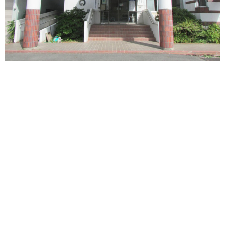
ン
へ
ジ
ャ
ン
プ
フ
ッ
タ
ー
へ
ジ
ャ
ン
プ