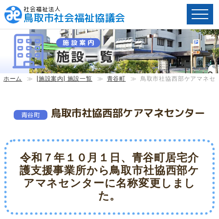
社会福祉法人
鳥取市社会福祉協議会
ペ
施設案内
ー
施設一覧
ジ
内
へ
ホーム
≫
[施設案内] 施設一覧
≫
青谷町
≫
鳥取市社協西部ケアマネセ
の
ス
キ
鳥取市社協西部ケアマネセンター
青谷町
ッ
プ
用
リ
令和７年１０月１日、青谷町居宅介
ン
護支援事業所から鳥取市社協西部ケ
ク
アマネセンターに名称変更しまし
で
た。
す。
メ
イ