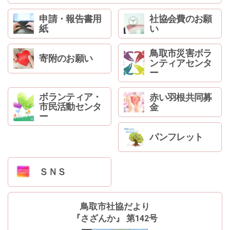
申請・報告書用
社協会費のお願
紙
い
鳥取市災害ボラ
寄附のお願い
ンティアセンタ
ー
ボランティア・
赤い羽根共同募
市民活動センタ
金
ー
パンフレット
ＳＮＳ
鳥取市社協だより
『さざんか』 第142号