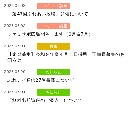
ン
2026.06.03
イベント・講座
へ
「第43回ふれあい広場」開催について
ジ
ャ
2026.06.03
イベント・講座
ン
ファミサポ広場開催します（6月＆7月）
プ
フ
2026.06.01
募集
ッ
【定期募集】令和９年度４月１日採用 正職員募集のお
タ
知らせ
ー
へ
2026.05.20
お知らせ
ジ
ふれデイ通信27号掲載について
ャ
ン
2026.05.01
お知らせ
プ
「無料出前講座のご案内」について