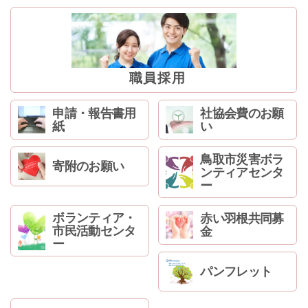
職員採用
申請・報告書用
社協会費のお願
紙
い
鳥取市災害ボラ
寄附のお願い
ンティアセンタ
ー
ボランティア・
赤い羽根共同募
市民活動センタ
金
ー
パンフレット