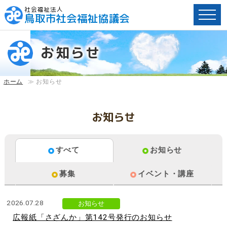
社会福祉法人
鳥取市社会福祉協議会
ペ
ー
お知らせ
ジ
内
へ
ホーム
≫
お知らせ
の
ス
キ
お知らせ
ッ
プ
用
すべて
お知らせ
リ
ン
募集
イベント・講座
ク
で
す。
2026.07.28
お知らせ
メ
広報紙「さざんか」第142号発行のお知らせ
イ