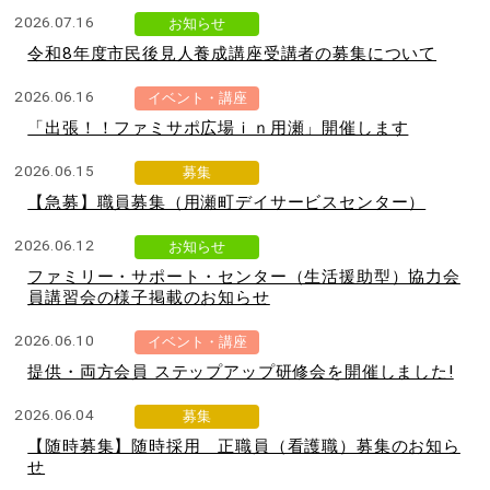
ン
2026.07.16
お知らせ
コ
令和8年度市民後見人養成講座受講者の募集について
ン
テ
2026.06.16
イベント・講座
ン
「出張！！ファミサポ広場ｉｎ用瀬」開催します
ツ
へ
2026.06.15
募集
ジ
【急募】職員募集（用瀬町デイサービスセンター）
ャ
ン
2026.06.12
お知らせ
プ
ファミリー・サポート・センター（生活援助型）協力会
サ
員講習会の様子掲載のお知らせ
イ
ド
2026.06.10
イベント・講座
ナ
提供・両方会員 ステップアップ研修会を開催しました!
ビ
ゲ
2026.06.04
募集
ー
【随時募集】随時採用 正職員（看護職）募集のお知ら
シ
せ
ョ