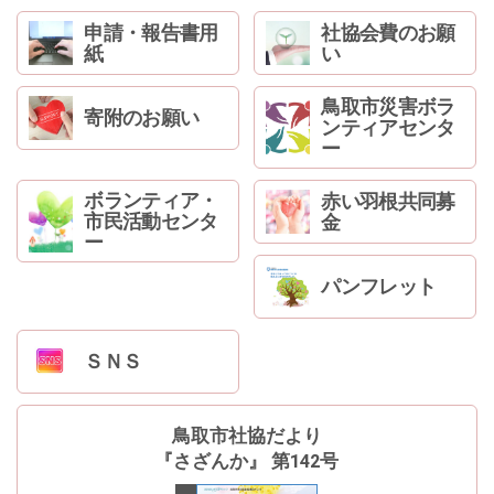
申請・報告書用
社協会費のお願
紙
い
鳥取市災害ボラ
寄附のお願い
ンティアセンタ
ー
ボランティア・
赤い羽根共同募
市民活動センタ
金
ー
パンフレット
ＳＮＳ
鳥取市社協だより
『さざんか』 第142号
最新号