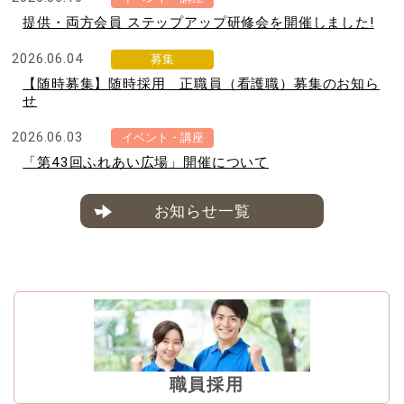
提供・両方会員 ステップアップ研修会を開催しました!
2026.06.04
募集
【随時募集】随時採用 正職員（看護職）募集のお知ら
せ
2026.06.03
イベント・講座
「第43回ふれあい広場」開催について
お知らせ一覧
職員採用