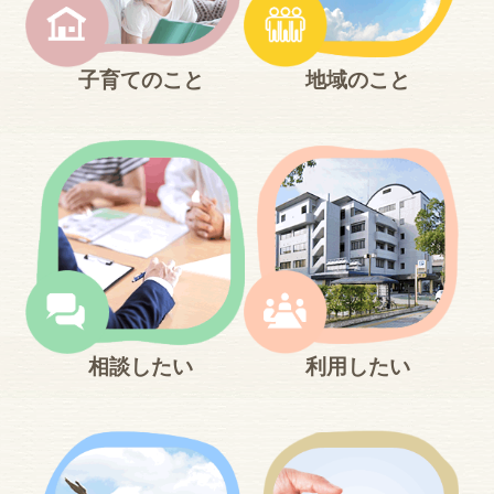
ン
へ
ジ
子育てのこと
地域のこと
ャ
ン
プ
フ
ッ
タ
ー
へ
ジ
ャ
ン
プ
相談したい
利用したい