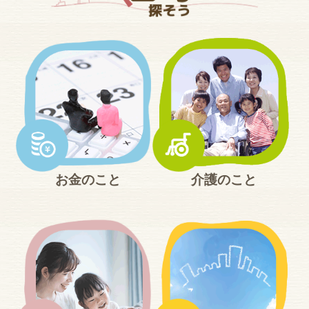
ン
コ
ン
テ
ン
ツ
へ
ジ
ャ
ン
プ
お金のこと
介護のこと
サ
イ
ド
ナ
ビ
ゲ
ー
シ
ョ