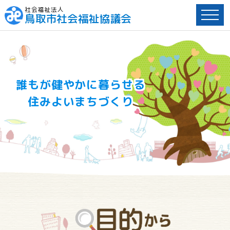
社会福祉法人
鳥取市社会福祉協議会
ペ
ー
ジ
内
へ
誰もが健やかに暮らせる
の
住みよいまちづくり
ス
キ
ッ
プ
用
リ
ン
ク
で
す。
メ
イ