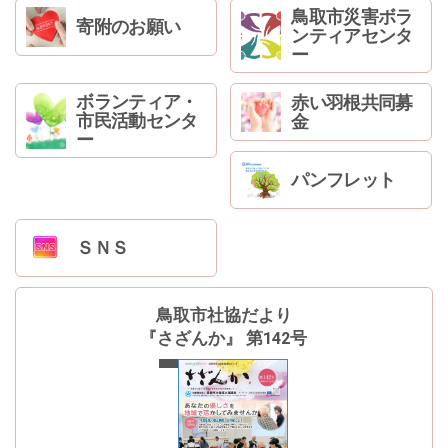
鳥取市災害ボラ
寄附のお願い
ンティアセンタ
ー
ボランティア・
赤い羽根共同募
市民活動センタ
金
ー
パンフレット
ＳＮＳ
鳥取市社協だより
『さざんか』 第142号
最新号