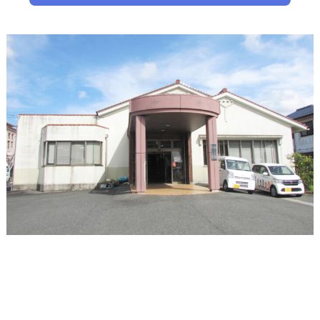
ン
コ
ン
テ
ン
ツ
へ
ジ
ャ
ン
プ
サ
イ
ド
ナ
ビ
ゲ
ー
シ
ョ