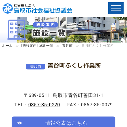
社会福祉法人
鳥取市社会福祉協議会
ペ
施設案内
ー
施設一覧
ジ
内
へ
ホーム
≫
[施設案内] 施設一覧
≫
青谷町
≫
青谷町ふくし作業所
の
ス
キ
青谷町ふくし作業所
青谷町
ッ
プ
用
リ
ン
〒689-0511
鳥取市青谷町善田31-1
ク
TEL：
0857-85-0220
FAX：0857-85-0079
で
す。
メ
情報公表はこちら
イ