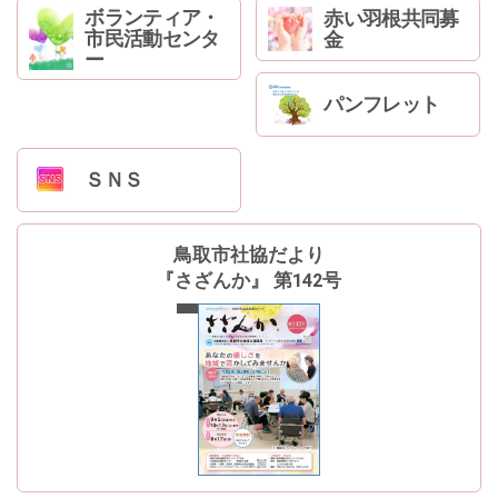
ボランティア・
赤い羽根共同募
市民活動センタ
金
ー
パンフレット
ＳＮＳ
鳥取市社協だより
『さざんか』 第142号
最新号