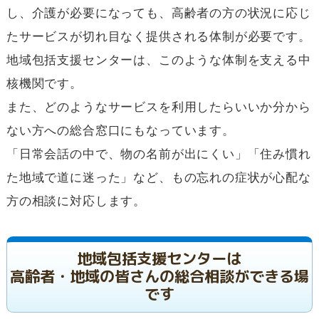
ン
し、介護が必要になっても、高齢者の方の状況に応じ
へ
たサービスが切れ目なく提供される体制が必要です。
ジ
ャ
地域包括支援センターは、このような体制を支える中
ン
核機関です。
プ
フ
また、どのようなサービスを利用したらいいか分から
ッ
ない方への総合窓口にもなっています。
タ
ー
「日常会話の中で、物の名前が出にくい」「住み慣れ
へ
た地域で道に迷った」など、もの忘れの症状が心配な
ジ
ャ
方の相談に対応します。
ン
プ
地域包括支援センターは
高齢者・地域の皆さんの総合相談ができる場
です