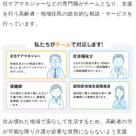
任ケアマネジャーなどの専門職がチームとなり、支援
ン
コ
を行う高齢者・地域住民の総合的な相談・サービスを
ン
行っています。
テ
ン
ツ
へ
ジ
ャ
ン
プ
サ
イ
ド
ナ
ビ
ゲ
ー
住み慣れた地域で安心して生活するため、高齢者の方
シ
が可能な限り介護が必要な状態にならないよう支援
ョ