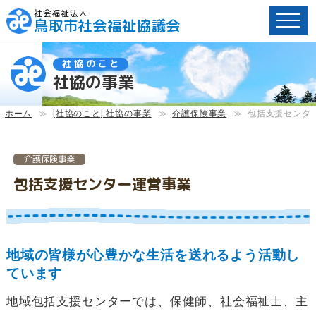
社会福祉法人
鳥取市社会福祉協議会
ペ
社協のこと
ー
社協の事業
ジ
内
へ
ホーム
≫
[社協のこと] 社協の事業
≫
介護保険事業
≫
包括支援センタ
の
ス
キ
介護保険事業
ッ
包括支援センター運営事業
プ
用
リ
ン
ク
地域の皆様が心豊かな生活を送れるよう活動し
で
ています
す。
メ
地域包括支援センターでは、保健師、社会福祉士、主
イ