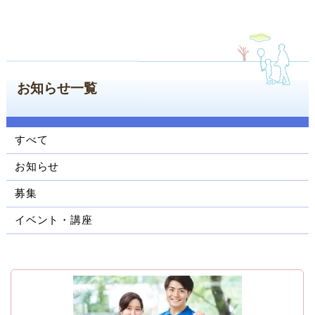
ン
コ
ン
テ
ン
お知らせ一覧
ツ
へ
ジ
ャ
すべて
ン
お知らせ
プ
サ
募集
イ
ド
イベント・講座
ナ
ビ
ゲ
ー
シ
ョ