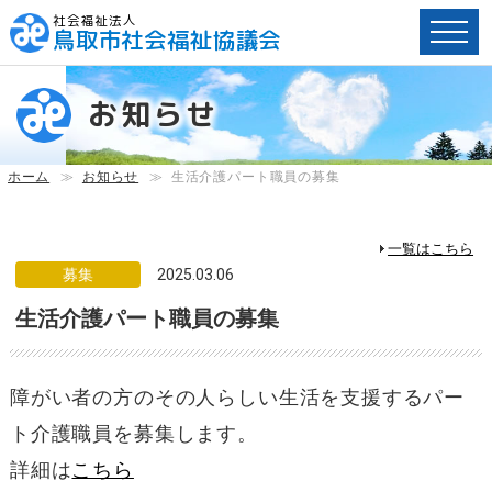
社会福祉法人
鳥取市社会福祉協議会
ペ
ー
お知らせ
ジ
内
へ
ホーム
≫
お知らせ
≫
生活介護パート職員の募集
の
ス
キ
一覧はこちら
ッ
募集
2025.03.06
プ
生活介護パート職員の募集
用
リ
ン
ク
障がい者の方のその人らしい生活を支援するパー
で
ト介護職員を募集します。
す。
メ
詳細は
こちら
イ