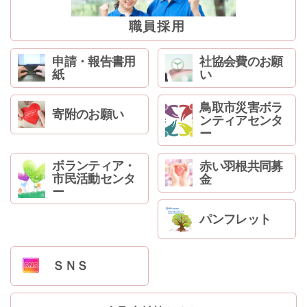
ン
へ
職員採用
ジ
ャ
申請・報告書用
社協会費のお願
ン
紙
い
プ
フ
鳥取市災害ボラ
ッ
寄附のお願い
ンティアセンタ
タ
ー
ー
へ
ボランティア・
赤い羽根共同募
ジ
市民活動センタ
金
ャ
ー
ン
プ
パンフレット
ＳＮＳ