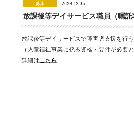
募集
2024.12.05
ン
ク
放課後等デイサービス職員（嘱託
で
す。
メ
イ
放課後等デイサービスで障害児支援を行
ン
（児童福祉事業に係る資格・要件が必要
コ
ン
詳細は
こちら
テ
ン
ツ
へ
ジ
ャ
ン
プ
サ
イ
ド