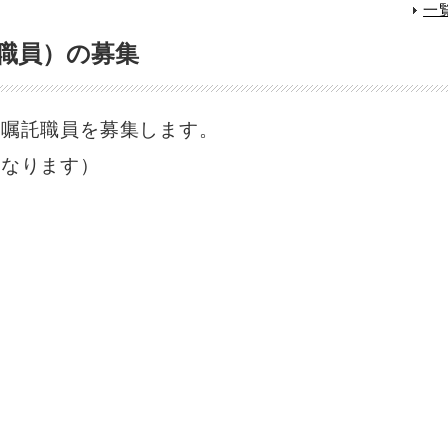
一
職員）の募集
う嘱託職員を募集します。
となります）