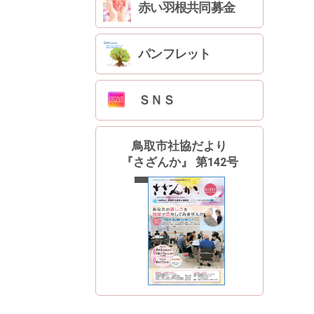
赤い羽根共同募金
パンフレット
ＳＮＳ
鳥取市社協だより
『さざんか』 第142号
最新号