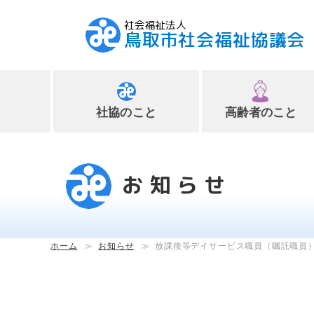
社会福祉法人
鳥取市社会福祉協議会
社協のこと
高齢者のこと
ペ
ー
ジ
お知らせ
内
へ
の
ス
ホーム
≫
お知らせ
≫
放課後等デイサービス職員（嘱託職員
キ
ッ
プ
用
リ