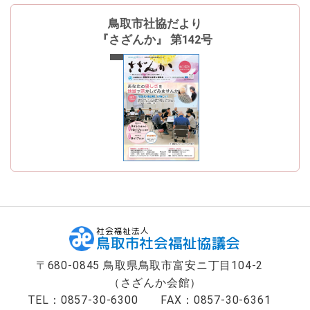
ン
へ
鳥取市社協だより
ジ
『さざんか』 第142号
ャ
最新号
ン
プ
フ
ッ
タ
ー
へ
ジ
ャ
ン
プ
社会福祉法人
鳥取市社会福祉協議会
〒680-0845 鳥取県鳥取市富安ニ丁目104-2
（さざんか会館）
TEL：0857-30-6300
FAX：0857-30-6361