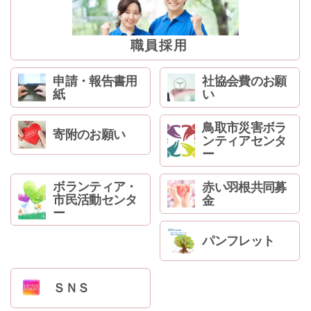
ン
コ
ン
職員採用
テ
ン
申請・報告書用
社協会費のお願
ツ
紙
い
へ
ジ
鳥取市災害ボラ
寄附のお願い
ャ
ンティアセンタ
ン
ー
プ
サ
ボランティア・
赤い羽根共同募
イ
市民活動センタ
金
ド
ー
ナ
パンフレット
ビ
ゲ
ー
ＳＮＳ
シ
ョ