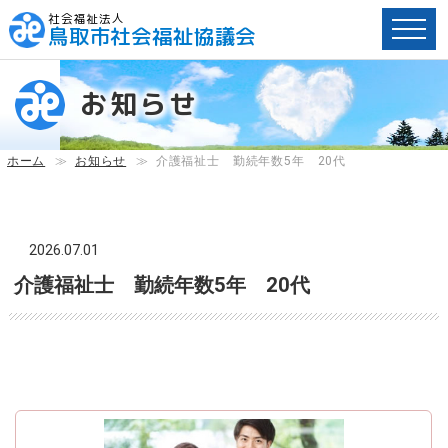
社会福祉法人
鳥取市社会福祉協議会
ペ
ー
お知らせ
ジ
内
へ
ホーム
≫
お知らせ
≫
介護福祉士 勤続年数5年 20代
の
ス
キ
ッ
2026.07.01
プ
介護福祉士 勤続年数5年 20代
用
リ
ン
ク
で
す。
メ
イ