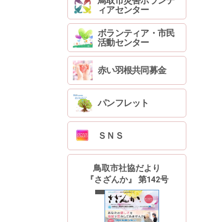
鳥取市災害ボランテ
ィアセンター
ボランティア・市民
活動センター
赤い羽根共同募金
パンフレット
ＳＮＳ
鳥取市社協だより
『さざんか』 第142号
最新号