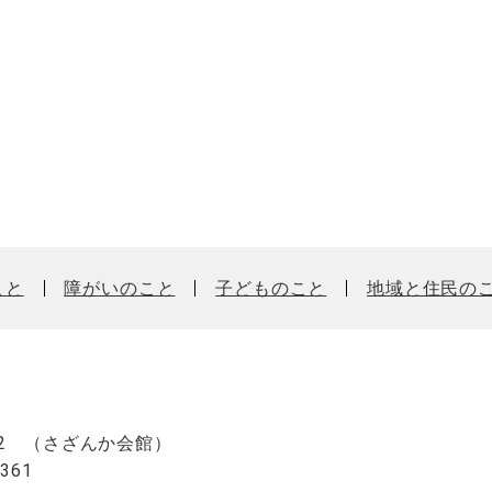
こと
障がいのこと
子どものこと
地域と住民の
2
（さざんか会館）
-6361