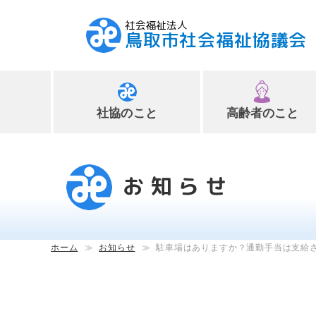
社会福祉法人
鳥取市社会福祉協議会
社協のこと
高齢者のこと
ペ
ー
ジ
お知らせ
内
へ
の
ス
ホーム
≫
お知らせ
≫
駐車場はありますか？通勤手当は支給
キ
ッ
プ
用
リ