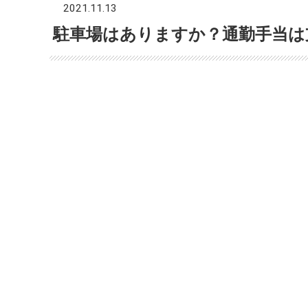
2021.11.13
ン
ク
駐車場はありますか？通勤手当は
で
す。
メ
イ
ン
コ
ン
テ
ン
ツ
へ
ジ
ャ
ン
プ
サ
イ
ド