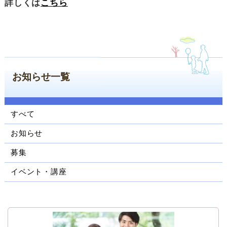
詳しくは
こちら
ン
コ
ン
テ
ン
ツ
お知らせ一覧
へ
ジ
ャ
ン
すべて
プ
サ
お知らせ
イ
募集
ド
ナ
イベント・講座
ビ
ゲ
ー
シ
ョ