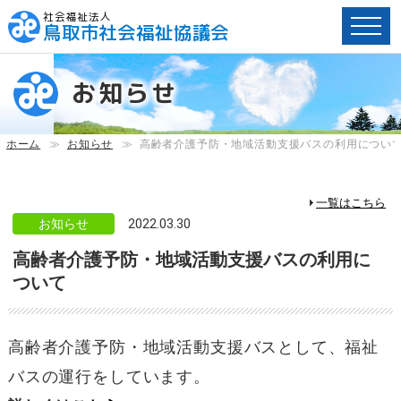
社会福祉法人
鳥取市社会福祉協議会
ペ
ー
お知らせ
ジ
内
へ
ホーム
≫
お知らせ
≫
高齢者介護予防・地域活動支援バスの利用につい
の
ス
キ
一覧はこちら
ッ
お知らせ
2022.03.30
プ
高齢者介護予防・地域活動支援バスの利用に
用
リ
ついて
ン
ク
で
高齢者介護予防・地域活動支援バスとして、福祉
す。
バスの運行をしています。
メ
イ