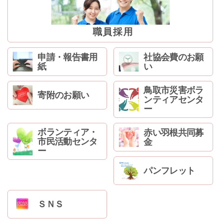
ン
へ
ジ
職員採用
ャ
ン
申請・報告書用
社協会費のお願
プ
紙
い
フ
ッ
鳥取市災害ボラ
タ
寄附のお願い
ンティアセンタ
ー
ー
へ
ジ
ボランティア・
赤い羽根共同募
ャ
市民活動センタ
金
ン
ー
プ
パンフレット
ＳＮＳ