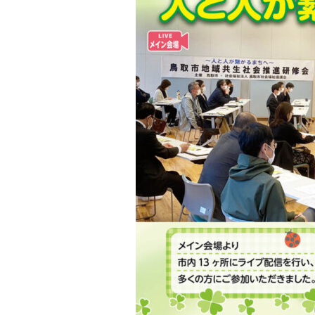
ナ
ビ
ゲ
ー
シ
ョ
ン
へ
ジ
ャ
ン
プ
フ
ッ
タ
ー
へ
ジ
ャ
ン