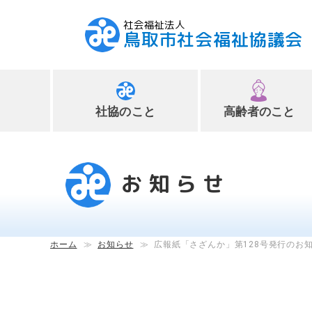
社会福祉法人
鳥取市社会福祉協議会
社協のこと
高齢者のこと
ペ
ー
ジ
お知らせ
内
へ
の
ス
ホーム
≫
お知らせ
≫
広報紙「さざんか」第128号発行のお
キ
ッ
プ
用
リ