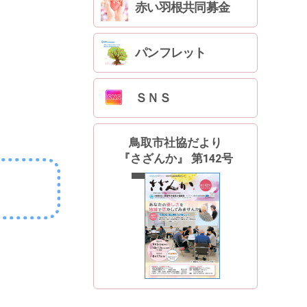
赤い羽根共同募金
パンフレット
ＳＮＳ
鳥取市社協だより
『さざんか』 第142号
最新号