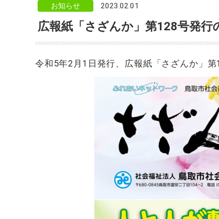
お知らせ
2023.02.01
ン
ク
広報紙「さざんか」第128号発行
で
す。
メ
イ
令和5年2月1日発行、広報紙「さざんか」第
ン
コ
ン
テ
ン
ツ
へ
ジ
ャ
ン
プ
サ
イ
ド