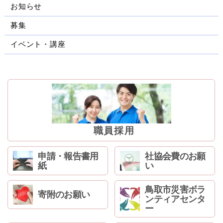
ン
お知らせ
へ
募集
ジ
ャ
イベント・講座
ン
プ
フ
ッ
タ
ー
へ
ジ
職員採用
ャ
ン
申請・報告書用
社協会費のお願
プ
紙
い
鳥取市災害ボラ
寄附のお願い
ンティアセンタ
ー