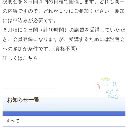
説明会を３日間４回の日程で開催します。どれも同一
ン
の内容ですので、どれか１つにご参加ください。参加
コ
ン
には申込みが必要です。
テ
６月頃に２日間（計10時間）の講習を受講していただ
ン
ツ
き、会員登録になりますが、受講するためには説明会
へ
への参加が条件です。(資格不問)
ジ
ャ
詳しくは
こちら
ン
プ
サ
イ
ド
ナ
お知らせ一覧
ビ
ゲ
ー
シ
すべて
ョ