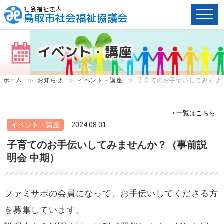
社会福祉法人
鳥取市社会福祉協議会
ペ
ー
イベント・講座
ジ
内
へ
ホーム
≫
お知らせ
≫
イベント・講座
≫
子育てのお手伝いしてみませ
の
ス
キ
一覧はこちら
ッ
イベント・講座
2024.08.01
プ
子育てのお手伝いしてみませんか？（事前説
用
リ
明会 中期）
ン
ク
で
ファミサポの会員になって、お手伝いしてくださる方
す。
を募集しています。
メ
イ