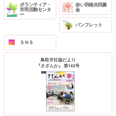
ボランティア・
赤い羽根共同募
市民活動センタ
金
ー
パンフレット
ＳＮＳ
鳥取市社協だより
『さざんか』 第142号
最新号