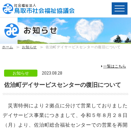
社会福祉法人
鳥取市社会福祉協議会
ペ
ー
お知らせ
ジ
内
へ
ホーム
≫
お知らせ
≫
佐治町デイサービスセンターの復旧について
の
ス
キ
一覧はこちら
ッ
お知らせ
2023.08.28
プ
佐治町デイサービスセンターの復旧について
用
リ
ン
ク
災害特例により２拠点に分けて営業しておりました
で
デイサービス事業につきまして、令和５年８月２８日
す。
メ
（月）より、佐治町総合福祉センターでの営業を再開
イ