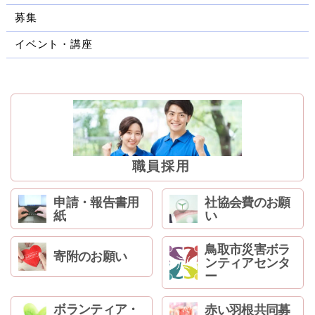
ン
募集
へ
ジ
イベント・講座
ャ
ン
プ
フ
ッ
タ
ー
へ
職員採用
ジ
ャ
申請・報告書用
社協会費のお願
ン
紙
い
プ
鳥取市災害ボラ
寄附のお願い
ンティアセンタ
ー
ボランティア・
赤い羽根共同募