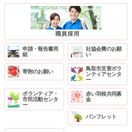
ン
へ
ジ
ャ
ン
職員採用
プ
フ
ッ
申請・報告書用
社協会費のお願
紙
い
タ
ー
へ
鳥取市災害ボラ
寄附のお願い
ンティアセンタ
ジ
ー
ャ
ン
ボランティア・
赤い羽根共同募
プ
市民活動センタ
金
ー
パンフレット