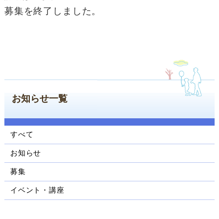
ン
募集を終了しました。
コ
ン
テ
ン
ツ
へ
ジ
ャ
お知らせ一覧
ン
プ
サ
すべて
イ
ド
お知らせ
ナ
ビ
募集
ゲ
イベント・講座
ー
シ
ョ