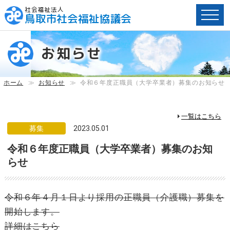
社会福祉法人
鳥取市社会福祉協議会
ペ
ー
お知らせ
ジ
内
へ
ホーム
≫
お知らせ
≫
令和６年度正職員（大学卒業者）募集のお知らせ
の
ス
キ
一覧はこちら
ッ
募集
2023.05.01
プ
令和６年度正職員（大学卒業者）募集のお知
用
リ
らせ
ン
ク
で
令和６年４月１日より採用の正職員（介護職）募集を
す。
開始します。
メ
詳細はこちら
イ