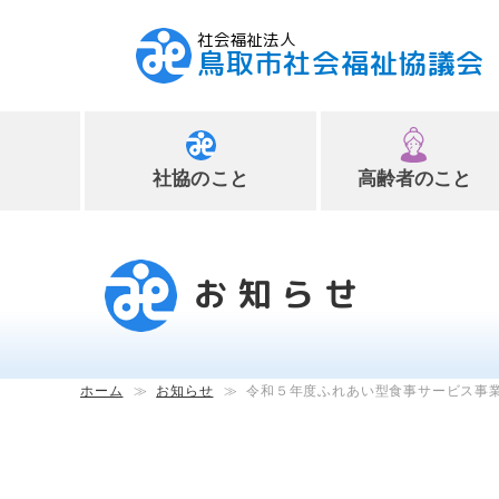
社会福祉法人
鳥取市社会福祉協議会
社協のこと
高齢者のこと
ペ
ー
ジ
お知らせ
内
へ
の
ス
ホーム
≫
お知らせ
≫
令和５年度ふれあい型食事サービス事
キ
ッ
プ
用
リ