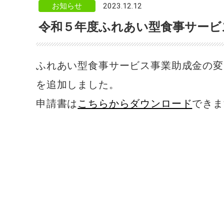
お知らせ
2023.12.12
ン
ク
令和５年度ふれあい型食事サービ
で
す。
メ
イ
ふれあい型食事サービス事業助成金の変
ン
を追加しました。
コ
ン
申請書は
こちらからダウンロード
できま
テ
ン
ツ
へ
ジ
ャ
ン
プ
サ
イ
ド