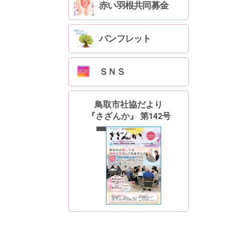
赤い羽根共同募金
パンフレット
ＳＮＳ
鳥取市社協だより
『さざんか』 第142号
最新号