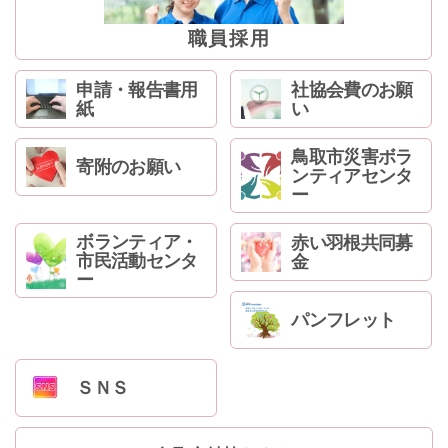
ン
へ
職員採用
ジ
ャ
申請・報告書用
社協会費のお願
ン
紙
い
プ
フ
鳥取市災害ボラ
ッ
寄附のお願い
ンティアセンタ
タ
ー
ー
へ
ボランティア・
赤い羽根共同募
ジ
市民活動センタ
金
ャ
ー
ン
プ
パンフレット
ＳＮＳ