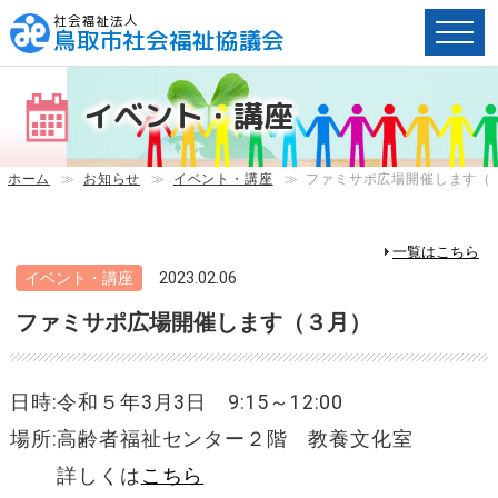
社会福祉法人
鳥取市社会福祉協議会
ペ
ー
イベント・講座
ジ
内
へ
ホーム
≫
お知らせ
≫
イベント・講座
≫
ファミサポ広場開催します（
の
ス
キ
一覧はこちら
ッ
イベント・講座
2023.02.06
プ
ファミサポ広場開催します（３月）
用
リ
ン
ク
日時:令和５年3月3日 9:15～12:00
で
場所:高齢者福祉センター２階 教養文化室
す。
メ
詳しくは
こちら
イ