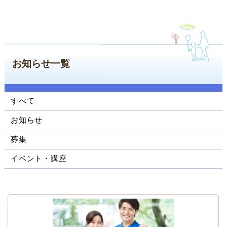
ン
コ
ン
テ
ン
お知らせ一覧
ツ
へ
ジ
ャ
すべて
ン
お知らせ
プ
サ
募集
イ
ド
イベント・講座
ナ
ビ
ゲ
ー
シ
ョ