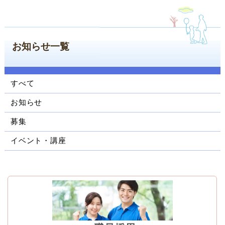
ン
コ
ン
テ
お知らせ一覧
ン
ツ
へ
すべて
ジ
ャ
お知らせ
ン
プ
募集
サ
イベント・講座
イ
ド
ナ
ビ
ゲ
ー
シ
ョ