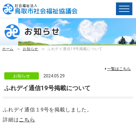
社会福祉法人
鳥取市社会福祉協議会
ペ
ー
お知らせ
ジ
内
へ
ホーム
≫
お知らせ
≫
ふれデイ通信19号掲載について
の
ス
キ
一覧はこちら
ッ
お知らせ
2024.05.29
プ
ふれデイ通信19号掲載について
用
リ
ン
ク
ふれデイ通信１9号を掲載しました。
で
詳細は
こちら
す。
メ
イ