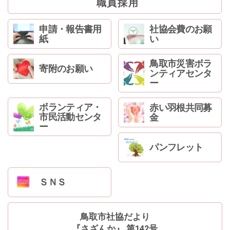
職員採用
ン
へ
ジ
申請・報告書用
社協会費のお願
紙
い
ャ
ン
プ
鳥取市災害ボラ
寄附のお願い
ンティアセンタ
フ
ー
ッ
タ
ボランティア・
ー
赤い羽根共同募
市民活動センタ
金
へ
ー
ジ
ャ
パンフレット
ン
プ
ＳＮＳ
鳥取市社協だより
『さざんか』 第142号