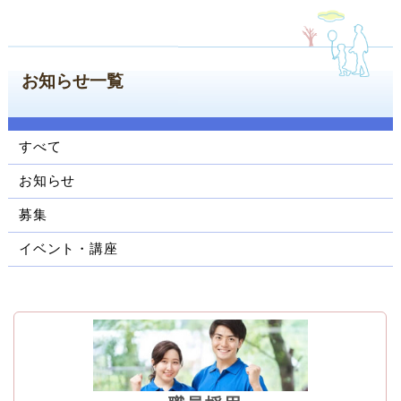
ン
コ
ン
テ
お知らせ一覧
ン
ツ
へ
すべて
ジ
ャ
お知らせ
ン
プ
募集
サ
イベント・講座
イ
ド
ナ
ビ
ゲ
ー
シ
ョ