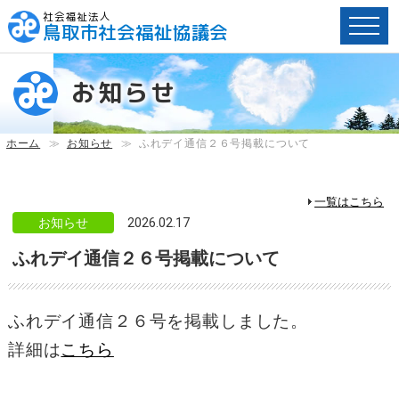
社会福祉法人
鳥取市社会福祉協議会
ペ
ー
お知らせ
ジ
内
へ
ホーム
≫
お知らせ
≫
ふれデイ通信２６号掲載について
の
ス
キ
一覧はこちら
ッ
お知らせ
2026.02.17
プ
ふれデイ通信２６号掲載について
用
リ
ン
ク
ふれデイ通信２６号を掲載しました。
で
詳細は
こちら
す。
メ
イ