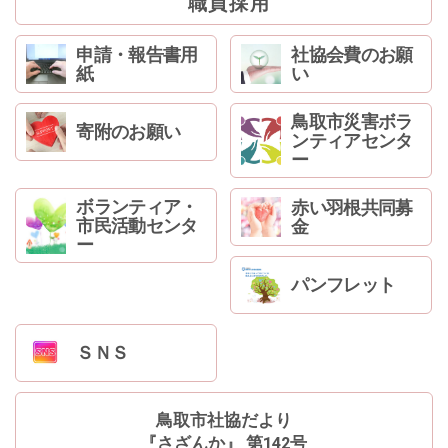
職員採用
ン
へ
申請・報告書用
社協会費のお願
ジ
紙
い
ャ
ン
プ
鳥取市災害ボラ
寄附のお願い
ンティアセンタ
フ
ー
ッ
タ
ボランティア・
赤い羽根共同募
ー
市民活動センタ
金
へ
ー
ジ
ャ
パンフレット
ン
プ
ＳＮＳ
鳥取市社協だより
『さざんか』 第142号