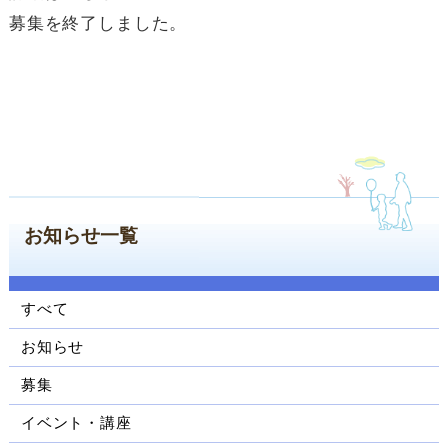
ン
募集を終了しました。
コ
ン
テ
ン
ツ
へ
ジ
ャ
ン
お知らせ一覧
プ
サ
イ
ド
すべて
ナ
お知らせ
ビ
ゲ
募集
ー
シ
イベント・講座
ョ