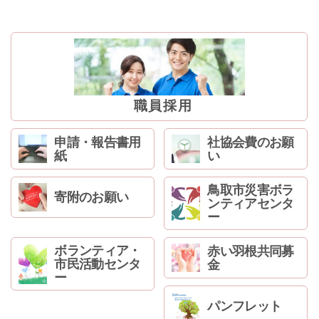
ン
へ
ジ
ャ
ン
プ
フ
職員採用
ッ
タ
申請・報告書用
社協会費のお願
ー
紙
い
へ
ジ
鳥取市災害ボラ
ャ
寄附のお願い
ンティアセンタ
ン
ー
プ
ボランティア・
赤い羽根共同募
市民活動センタ
金
ー
パンフレット