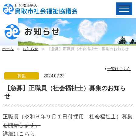
社会福祉法人
鳥取市社会福祉協議会
ペ
ー
お知らせ
ジ
内
へ
ホーム
≫
お知らせ
≫
【急募】正職員（社会福祉士）募集のお知らせ
の
ス
キ
一覧はこちら
ッ
募集
2024.07.23
プ
【急募】正職員（社会福祉士）募集のお知ら
用
リ
せ
ン
ク
で
正職員（令和６年９月１日付採用 社会福祉士）募集
す。
を開始します。
メ
詳細はこちら
イ