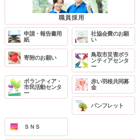
ン
へ
ジ
職員採用
ャ
ン
申請・報告書用
社協会費のお願
プ
紙
い
フ
ッ
鳥取市災害ボラ
寄附のお願い
タ
ンティアセンタ
ー
ー
へ
ジ
ボランティア・
赤い羽根共同募
ャ
市民活動センタ
金
ン
ー
プ
パンフレット
ＳＮＳ