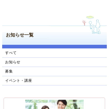
ン
コ
ン
テ
ン
ツ
お知らせ一覧
へ
ジ
ャ
ン
すべて
プ
お知らせ
サ
イ
募集
ド
ナ
イベント・講座
ビ
ゲ
ー
シ
ョ