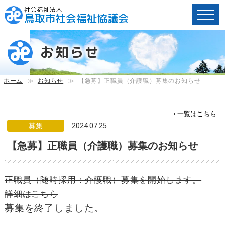
社会福祉法人
鳥取市社会福祉協議会
ペ
ー
お知らせ
ジ
内
へ
ホーム
≫
お知らせ
≫
【急募】正職員（介護職）募集のお知らせ
の
ス
キ
一覧はこちら
ッ
募集
2024.07.25
プ
【急募】正職員（介護職）募集のお知らせ
用
リ
ン
ク
正職員（随時採用：介護職）募集を開始します。
で
詳細はこちら
す。
募集を終了しました。
メ
イ