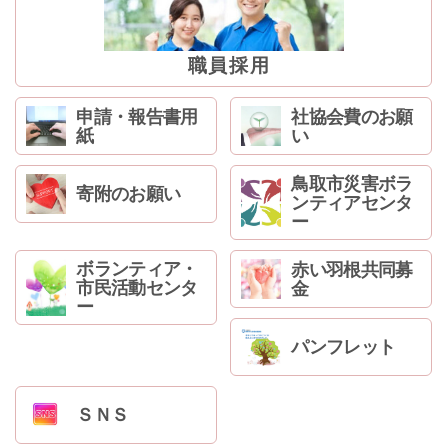
ン
コ
ン
職員採用
テ
ン
申請・報告書用
社協会費のお願
ツ
紙
い
へ
ジ
鳥取市災害ボラ
寄附のお願い
ャ
ンティアセンタ
ン
ー
プ
サ
ボランティア・
赤い羽根共同募
イ
市民活動センタ
金
ド
ー
ナ
パンフレット
ビ
ゲ
ー
ＳＮＳ
シ
ョ