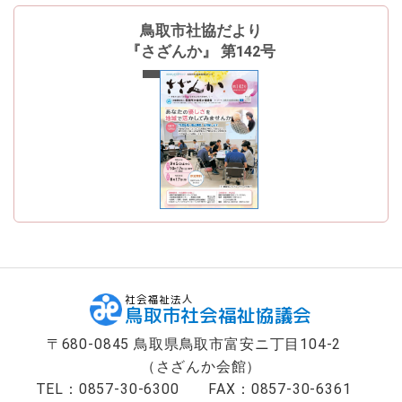
ン
へ
鳥取市社協だより
ジ
『さざんか』 第142号
ャ
最新号
ン
プ
フ
ッ
タ
ー
へ
ジ
ャ
ン
プ
社会福祉法人
鳥取市社会福祉協議会
〒680-0845 鳥取県鳥取市富安ニ丁目104-2
（さざんか会館）
TEL：0857-30-6300
FAX：0857-30-6361