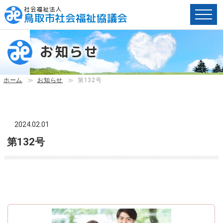
社会福祉法人
鳥取市社会福祉協議会
ペ
ー
お知らせ
ジ
内
へ
ホーム
≫
お知らせ
≫
第132号
の
ス
キ
ッ
2024.02.01
プ
第132号
用
リ
ン
ク
で
す。
メ
イ