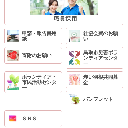
ン
コ
ン
職員採用
テ
ン
申請・報告書用
社協会費のお願
ツ
紙
い
へ
ジ
鳥取市災害ボラ
寄附のお願い
ャ
ンティアセンタ
ン
ー
プ
サ
ボランティア・
赤い羽根共同募
イ
市民活動センタ
金
ド
ー
ナ
パンフレット
ビ
ゲ
ー
ＳＮＳ
シ
ョ