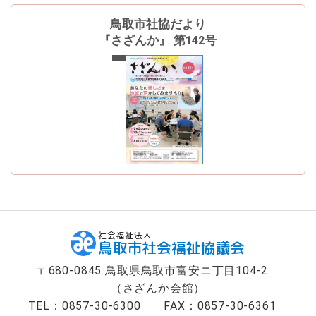
ン
へ
鳥取市社協だより
ジ
『さざんか』 第142号
ャ
最新号
ン
プ
フ
ッ
タ
ー
へ
ジ
ャ
ン
プ
社会福祉法人
鳥取市社会福祉協議会
〒680-0845 鳥取県鳥取市富安ニ丁目104-2
（さざんか会館）
TEL：0857-30-6300
FAX：0857-30-6361