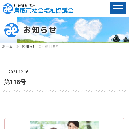
社会福祉法人
鳥取市社会福祉協議会
ペ
ー
お知らせ
ジ
内
へ
ホーム
≫
お知らせ
≫
第118号
の
ス
キ
ッ
2021.12.16
プ
第118号
用
リ
ン
ク
で
す。
メ
イ