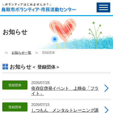
ペ
ー
ジ
内
へ
の
お知らせ
ス
キ
ッ
プ
用
≫
お知らせ一覧
≫
登録団体
リ
ン
ク
お知らせ
＜ 登録団体＞
で
す。
メ
2026/07/28
イ
登録団体
依存症啓発イベント 上映会「フラ
ン
イト」
コ
ン
テ
2026/07/15
登録団体
ン
しつもん メンタルトレーニング講
ツ