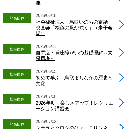
座
へ
ジ
2026/06/15
ャ
登録団体
ン
社会福祉法人 鳥取いのちの電話
プ
映画会「桜色の風が咲く」（米子会
サ
場）
イ
ド
2026/06/11
ナ
登録団体
自閉症・発達障がいの基礎理解～支
ビ
援再考～
ゲ
ー
シ
2026/06/05
登録団体
ョ
初めて学ぶ 鳥取まちなかの歴史と
ン
文化
へ
ジ
2026/07/08
ャ
登録団体
2026年度 楽しさアップ！レクリエ
ン
ーション講習会
プ
フ
ッ
2026/07/03
登録団体
タ
クララとクロダのひょっこりシネ