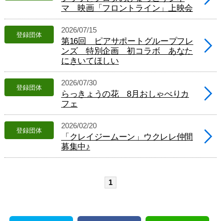
ー
マ 映画「フロントライン」上映会
へ
ジ
2026/07/15
ャ
登録団体
第16回 ピアサポートグループフレ
ン
プ
ンズ 特別企画 初コラボ あなた
にきいてほしい
2026/07/30
登録団体
らっきょうの花 8月おしゃべりカ
フェ
2026/02/20
登録団体
「クレイジームーン」ウクレレ仲間
募集中♪
1