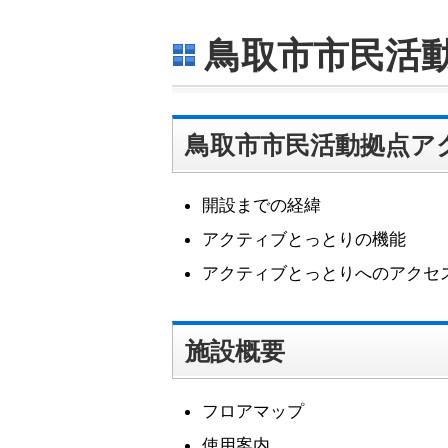
へ
ジ
鳥取市市民活
ャ
ン
プ
サ
イ
鳥取市市民活動拠点ア
ド
ナ
ビ
開設までの経緯
ゲ
ー
アクティブとっとりの機能
シ
ョ
アクティブとっとりへのアクセ
ン
へ
ジ
ャ
施設概要
ン
プ
フ
フロアマップ
ッ
タ
使用案内