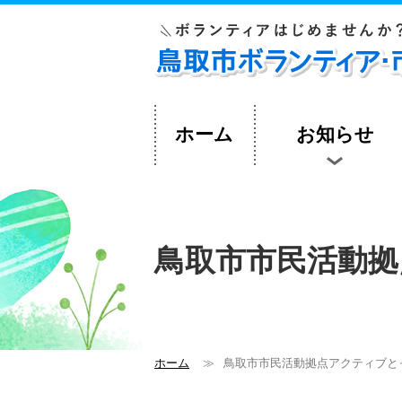
ペ
ー
ジ
内
へ
の
ス
キ
ホーム
お知らせ
ッ
プ
用
リ
ン
ク
で
鳥取市市民活動拠
す。
メ
イ
ン
コ
ン
ホーム
≫
鳥取市市民活動拠点アクティブと
テ
ン
ツ