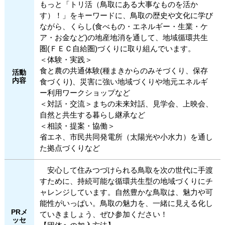
ー
もっと「トリ活（鳥取にある大事なものを活か
へ
す）！」をキーワードに、鳥取の歴史や文化に学び
ジ
ながら、くらし(食べもの・エネルギー・生業・ケ
ャ
ア・お金など)の地産地消を通して、地域循環共生
ン
圏(ＦＥＣ自給圏)づくりに取り組んでいます。
プ
＜体験・実践＞
食と農の共通体験(種まきからのみそづくり、保存
活動
内容
食づくり)、災害に強い地域づくりや地元エネルギ
ー利用ワークショップなど
＜対話・交流＞まちの未来対話、見学会、上映会、
自然と共生する暮らし継承など
＜相談・提案・協働＞
省エネ、市民共同発電所（太陽光や小水力）を通し
た拠点づくりなど
安心して住みつづけられる鳥取を次の世代に手渡
すために、持続可能な循環共生型の地域づくりにチ
ャレンジしています。自然豊かな鳥取は、魅力や可
能性がいっぱい。鳥取の魅力を、一緒に見える化し
PRメ
ていきましょう、ぜひ参加ください！
ッセ