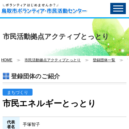
ペ
ー
ジ
内
へ
の
市民活動拠点アクティブとっとり
ス
キ
ッ
プ
用
HOME
≫
市民活動拠点アクティブとっとり
≫
登録団体一覧
≫
リ
ン
ク
登録団体のご紹介
で
す。
メ
まちづくり
イ
ン
市民エネルギーとっとり
コ
ン
テ
代表
ン
手塚智子
者名
ツ