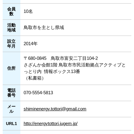
へ
会員
ジ
10名
数
ャ
ン
活動
鳥取市を主とし県域
プ
地域
サ
イ
設立
2014年
ド
年月
ナ
ビ
〒680-0845 鳥取市富安二丁目104-2
ゲ
さざんか会館1階 鳥取市市民活動拠点アクティブと
ー
住所
っとり内 情報ボックス13番
シ
（私書箱）
ョ
ン
へ
電話
070-5554-5813
番号
ジ
ャ
メー
ン
shiminenergy.tottori@gmail.com
ル
プ
フ
http://energytottori.jugem.jp/
URL1
ッ
タ